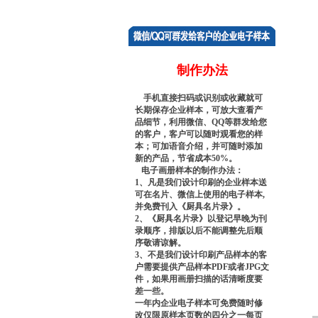
制作办法
手机直接扫码或识别或收藏就可
长期保存企业样本，可放大查看产
品细节，利用微信、QQ等群发给您
的客户，客户可以随时观看您的样
本；可加语音介绍，并可随时添加
新的产品，节省成本50%。
电子画册样本的制作办法：
1、凡是我们设计印刷的企业样本送
可在名片、微信上使用的电子样本,
并免费刊入《厨具名片录》。
2、《厨具名片录》以登记早晚为刊
录顺序，排版以后不能调整先后顺
序敬请谅解。
3、不是我们设计印刷产品样本的客
户需要提供产品样本PDF或者JPG文
件，如果用画册扫描的话清晰度要
差一些。
一年内企业电子样本可免费随时修
改仅限原样本页数的四分之一每页