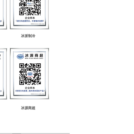
冰派制冷
冰源商超