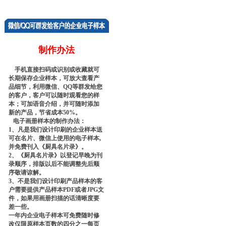
制作办法
手机直接扫码或识别或收藏就可
长期保存企业样本，可放大查看产
品细节，利用微信、QQ等群发给您
的客户，客户可以随时观看您的样
本；可加语音介绍，并可随时添加
新的产品，节省成本50%。
电子画册样本的制作办法：
1、凡是我们设计印刷的企业样本送
可在名片、微信上使用的电子样本,
并免费刊入《厨具名片录》。
2、《厨具名片录》以登记早晚为刊
录顺序，排版以后不能调整先后顺
序敬请谅解。
3、不是我们设计印刷产品样本的客
户需要提供产品样本PDF或者JPG文
件，如果用画册扫描的话清晰度要
差一些。
一年内企业电子样本可免费随时修
改仅限原样本页数的四分之一每页