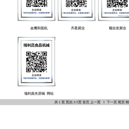
金鹰和面机
齐星厨业
顺吉发厨业
瑞利昌夹层锅
网站
共 1 页 页次:1/1页
首页
上一页
1
下一页
尾页
转