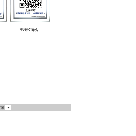
玉增和面机
到