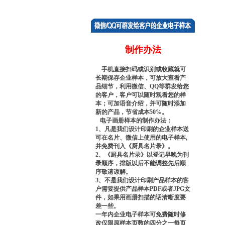
制作办法
手机直接扫码或识别或收藏就可
长期保存企业样本，可放大查看产
品细节，利用微信、QQ等群发给您
的客户，客户可以随时观看您的样
本；可加语音介绍，并可随时添加
新的产品，节省成本50%。
电子画册样本的制作办法：
1、凡是我们设计印刷的企业样本送
可在名片、微信上使用的电子样本,
并免费刊入《厨具名片录》。
2、《厨具名片录》以登记早晚为刊
录顺序，排版以后不能调整先后顺
序敬请谅解。
3、不是我们设计印刷产品样本的客
户需要提供产品样本PDF或者JPG文
件，如果用画册扫描的话清晰度要
差一些。
一年内企业电子样本可免费随时修
改仅限原样本页数的四分之一每页